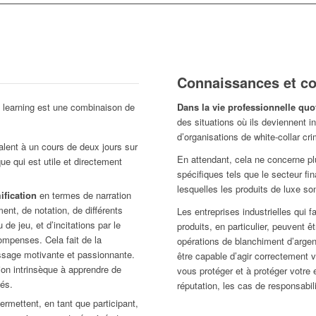
Connaissances et c
learning est une combinaison de
Dans la vie professionnelle quo
des situations où ils deviennent 
d’organisations de white-collar cri
lent à un cours de deux jours sur
En attendant, cela ne concerne p
que qui est utile et directement
spécifiques tels que le secteur fi
lesquelles les produits de luxe s
ification
en termes de narration
ent, de notation, de différents
Les entreprises industrielles qui 
de jeu, et d’incitations par le
produits, en particulier, peuvent 
mpenses. Cela fait de la
opérations de blanchiment d’argent
ssage motivante et passionnante.
être capable d’agir correctement v
ion intrinsèque à apprendre de
vous protéger et à protéger votre e
yés.
réputation, les cas de responsabil
rmettent, en tant que participant,