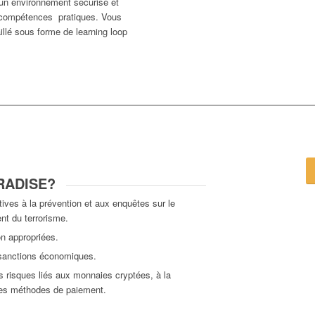
 un environnement sécurisé et
 compétences pratiques. Vous
illé sous forme de learning loop
ARADISE?
tives à la prévention et aux enquêtes sur le
nt du terrorisme.
n appropriées.
 sanctions économiques.
 risques liés aux monnaies cryptées, à la
les méthodes de paiement.