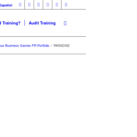
Español
 Training?
Audit Training
ous Business Games FR Portfolio
/
PARADISE