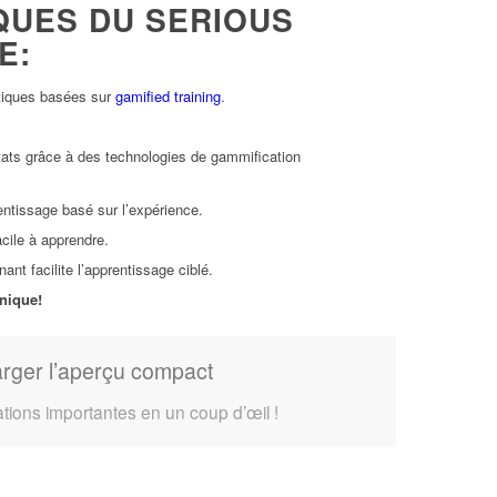
QUES DU SERIOUS
E:
tiques basées sur
gamified training
.
ltats grâce à des technologies de gammification
rentissage basé sur l’expérience.
 facile à apprendre.
nt facilite l’apprentissage ciblé.
nique!
rger l’aperçu compact
ations importantes en un coup d’œil !