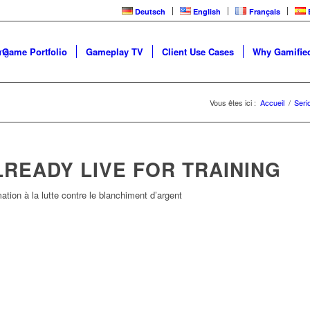
Deutsch
English
Français
 Game Portfolio
Gameplay TV
Client Use Cases
Why Gamified
Vous êtes ici :
Accueil
/
Seri
LREADY LIVE FOR TRAINING
ion à la lutte contre le blanchiment d’argent