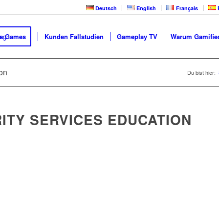
Deutsch
English
Français
ss Games
Kunden Fallstudien
Gameplay TV
Warum Gamified
ion
Du bist hier:
ITY SERVICES EDUCATION