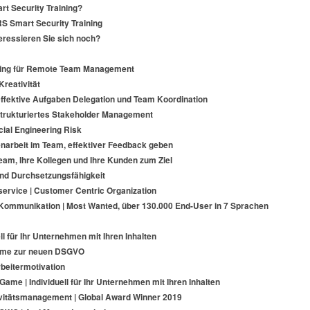
rt Security Training?
RS Smart Security Training
eressieren Sie sich noch?
ng für Remote Team Management
Kreativität
ffektive Aufgaben Delegation und Team Koordination
strukturiertes Stakeholder Management
ial Engineering Risk
arbeit im Team, effektiver Feedback geben
eam, Ihre Kollegen und Ihre Kunden zum Ziel
d Durchsetzungsfähigkeit
ervice | Customer Centric Organization
Kommunikation | Most Wanted, über 130.000 End-User in 7 Sprachen
uell für Ihr Unternehmen mit Ihren Inhalten
ame zur neuen DSGVO
beitermotivation
ame | Individuell für Ihr Unternehmen mit Ihren Inhalten
tivitätsmanagement | Global Award Winner 2019