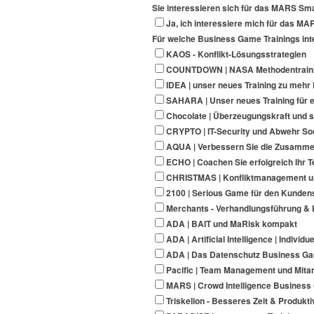
Sie interessieren sich für das MARS Sma
Ja, ich interessiere mich für das MA
Für welche Business Game Trainings int
KAOS - Konflikt-Lösungsstrategien
COUNTDOWN | NASA Methodentraini
IDEA | unser neues Training zu mehr 
SAHARA | Unser neues Training für e
Chocolate | Überzeugungskraft und 
CRYPTO | IT-Security und Abwehr Soc
AQUA | Verbessern Sie die Zusammen
ECHO | Coachen Sie erfolgreich Ihr T
CHRISTMAS | Konfliktmanagement un
2100 | Serious Game für den Kundens
Merchants - Verhandlungsführung & 
ADA | BAIT und MaRisk kompakt
ADA | Artificial Intelligence | Individ
ADA | Das Datenschutz Business G
Pacific | Team Management und Mitar
MARS | Crowd Intelligence Business G
Triskelion - Besseres Zeit & Produk