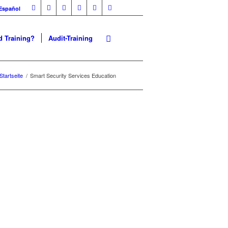
Español
 Training?
Audit-Training
Startseite
/
Smart Security Services Education