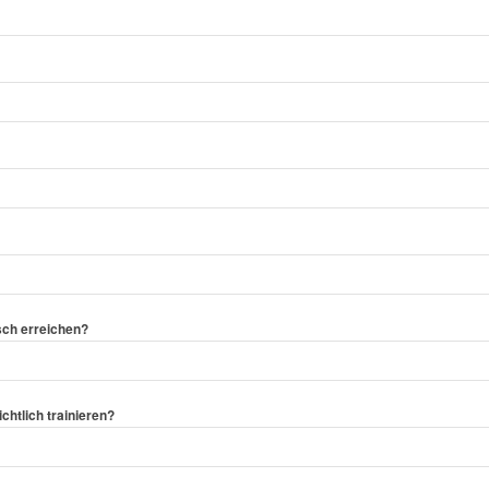
sch erreichen?
ichtlich trainieren?