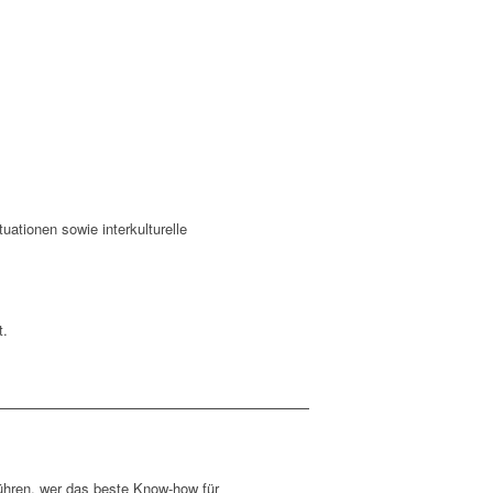
ationen sowie interkulturelle
t.
führen, wer das beste Know-how für