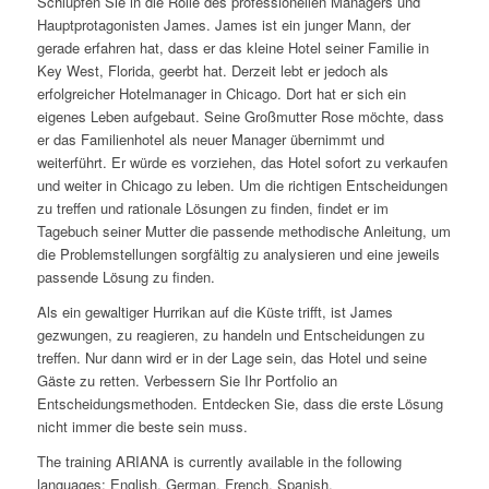
Schlüpfen Sie in die Rolle des professionellen Managers und
Hauptprotagonisten James. James ist ein junger Mann, der
gerade erfahren hat, dass er das kleine Hotel seiner Familie in
Key West, Florida, geerbt hat. Derzeit lebt er jedoch als
erfolgreicher Hotelmanager in Chicago. Dort hat er sich ein
eigenes Leben aufgebaut. Seine Großmutter Rose möchte, dass
er das Familienhotel als neuer Manager übernimmt und
weiterführt. Er würde es vorziehen, das Hotel sofort zu verkaufen
und weiter in Chicago zu leben. Um die richtigen Entscheidungen
zu treffen und rationale Lösungen zu finden, findet er im
Tagebuch seiner Mutter die passende methodische Anleitung, um
die Problemstellungen sorgfältig zu analysieren und eine jeweils
passende Lösung zu finden.
Als ein gewaltiger Hurrikan auf die Küste trifft, ist James
gezwungen, zu reagieren, zu handeln und Entscheidungen zu
treffen. Nur dann wird er in der Lage sein, das Hotel und seine
Gäste zu retten. Verbessern Sie Ihr Portfolio an
Entscheidungsmethoden. Entdecken Sie, dass die erste Lösung
nicht immer die beste sein muss.
The training ARIANA is currently available in the following
languages: English, German, French, Spanish.