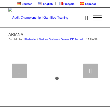
Deutsch
English
Français
Español
ARIANA | ALREADY
LIVE FOR TRAINING
ARIANA
Du bist hier:
Startseite
/
Serious Business Games DE Portfolio
/
ARIANA
Serious Business Game für
Entscheidungskompetenz
Weiter
1
2