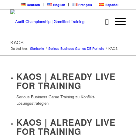
Deutsch
English
Français
Español
KAOS
Du bist hier:
Startseite
/
Serious Business Games DE Portfolio
/
KAOS
KAOS | ALREADY LIVE
FOR TRAINING
Serious Business Game Training zu Konflikt-
Lösungsstrategien
KAOS | ALREADY LIVE
FOR TRAINING