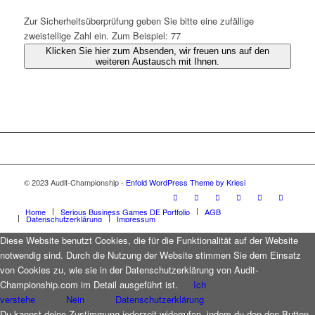
Zur Sicherheitsüberprüfung geben Sie bitte eine zufällige
zweistellige Zahl ein. Zum Beispiel: 77
Klicken Sie hier zum Absenden, wir freuen uns auf den
weiteren Austausch mit Ihnen.
© 2023 Audit-Championship -
Enfold WordPress Theme by Kriesi
Home
Serious Business Games DE Portfolio
AGB
Datenschutzerklärung
Impressum
Diese Website benutzt Cookies, die für die Funktionalität auf der Website
notwendig sind. Durch die Nutzung der Website stimmen Sie dem Einsatz
von Cookies zu, wie sie in der Datenschutzerklärung von Audit-
Championship.com im Detail ausgeführt ist.
Ich
verstehe
Nein
Datenschutzerklärung
Du kannst deine Zustimmung jederzeit widerrufen, indem du den den Button