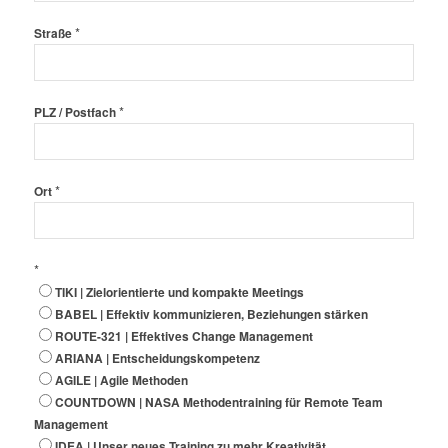
*
Straße
*
PLZ / Postfach
*
Ort
*
TIKI | Zielorientierte und kompakte Meetings
BABEL | Effektiv kommunizieren, Beziehungen stärken
ROUTE-321 | Effektives Change Management
ARIANA | Entscheidungskompetenz
AGILE | Agile Methoden
COUNTDOWN | NASA Methodentraining für Remote Team
Management
IDEA | Unser neues Training zu mehr Kreativität