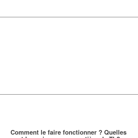
Serious Business Game pour une communication
collaborative non violente
Comment le faire fonctionner ? Quelles