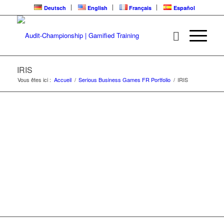
Deutsch
English
Français
Español
IRIS | ALREADY
LIVE FOR TRAINING
IRIS
Vous êtes ici :
Accueil
/
Serious Business Games FR Portfolio
/
IRIS
Serious Business Game pour une communication
collaborative non violente