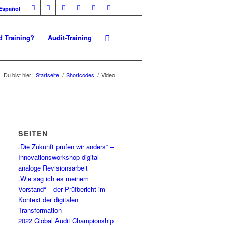
Español
 Training?
Audit-Training
Du bist hier:
Startseite
/
Shortcodes
/
Video
SEITEN
„Die Zukunft prüfen wir anders“ –
Innovationsworkshop digital-
analoge Revisionsarbeit
„Wie sag ich es meinem
Vorstand“ – der Prüfbericht im
Kontext der digitalen
Transformation
2022 Global Audit Championship