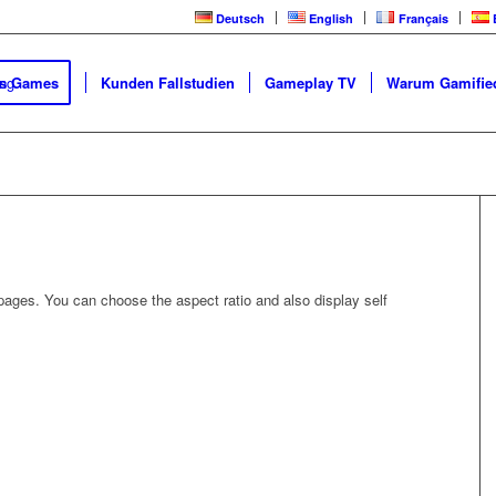
Deutsch
English
Français
ss Games
Kunden Fallstudien
Gameplay TV
Warum Gamified
ages. You can choose the aspect ratio and also display self